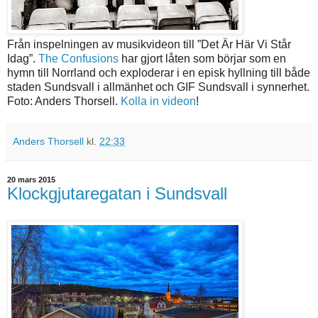
Från inspelningen av musikvideon till ”Det Är Här Vi Står
Idag”.
The Confusions
har gjort låten som börjar som en
hymn till Norrland och exploderar i en episk hyllning till både
staden Sundsvall i allmänhet och GIF Sundsvall i synnerhet.
Foto: Anders Thorsell.
Kolla in videon
!
Anders Thorsell
kl.
22:33
20 mars 2015
Klockgjutaregatan i Sundsvall