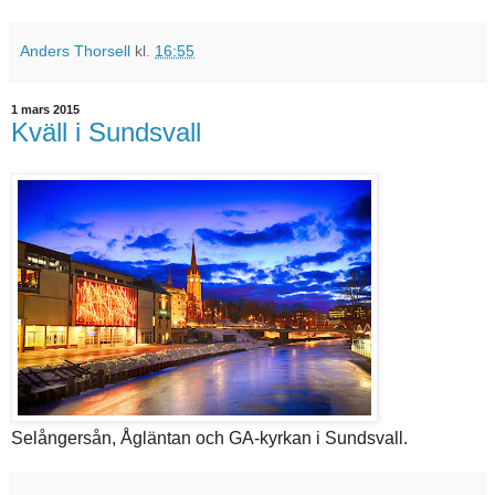
Anders Thorsell
kl.
16:55
1 mars 2015
Kväll i Sundsvall
Selångersån, Ågläntan och GA-kyrkan i Sundsvall.