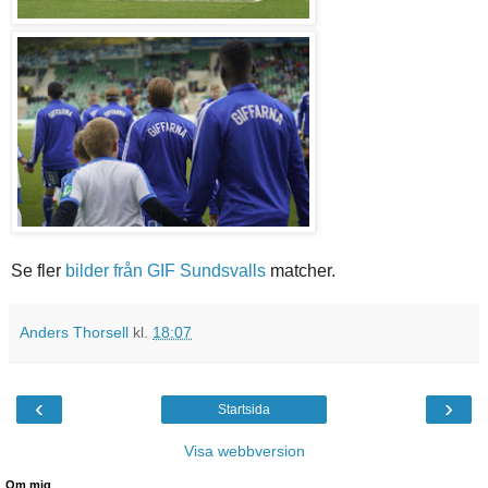
Se fler
bilder från GIF Sundsvalls
matcher.
Anders Thorsell
kl.
18:07
‹
›
Startsida
Visa webbversion
Om mig