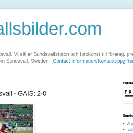
llsbilder.com
dsvall. Vi säljer Sundsvallsfoton och fotokonst till företag, 
rom Sundsvall, Sweden. [
Contact information/Kontaktuppgifte
Föret
vall - GAIS: 2-0
Sundsv
And
Sun