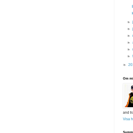
►
►
►
►
►
►
►
20
Om m
and tr
Visa h
Summa