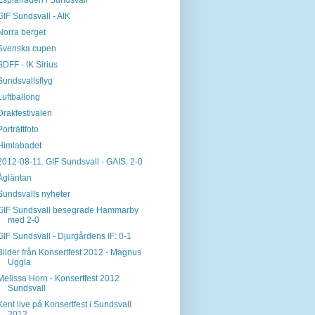
Esplanaden i Sundsvall
GIF Sundsvall - AIK
Norra berget
Svenska cupen
SDFF - IK Sirius
Sundsvallsflyg
Luftballong
Drakfestivalen
Porträttfoto
Himlabadet
2012-08-11. GIF Sundsvall - GAIS: 2-0
Ågläntan
Sundsvalls nyheter
GIF Sundsvall besegrade Hammarby
med 2-0
GIF Sundsvall - Djurgårdens IF: 0-1
Bilder från Konsertfest 2012 - Magnus
Uggla
Melissa Horn - Konsertfest 2012
Sundsvall
Kent live på Konsertfest i Sundsvall
2012