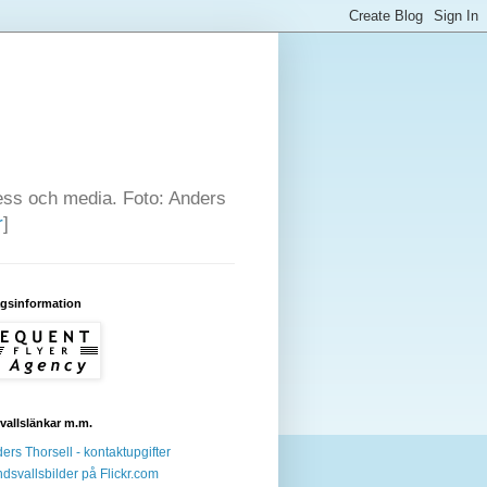
press och media. Foto: Anders
r
]
agsinformation
allslänkar m.m.
ers Thorsell - kontaktupgifter
dsvallsbilder på Flickr.com