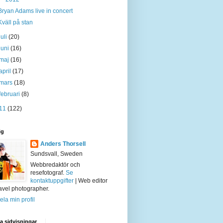
Bryan Adams live in concert
Kväll på stan
juli
(20)
juni
(16)
maj
(16)
april
(17)
mars
(18)
februari
(8)
11
(122)
ig
Anders Thorsell
Sundsvall, Sweden
Webbredaktör och
resefotograf.
Se
kontaktuppgifter
| Web editor
avel photographer.
ela min profil
 sidvisningar