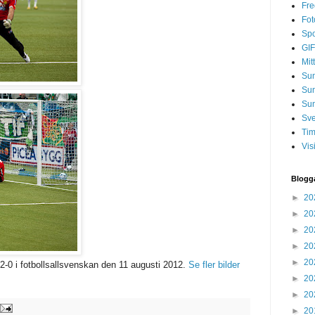
Fre
Fot
Spo
GIF
Mit
Sun
Su
Sun
Sve
Tim
Vis
Blogg
►
20
►
20
►
20
►
20
►
20
0 i fotbollsallsvenskan den 11 augusti 2012.
Se fler bilder
►
20
►
20
►
20