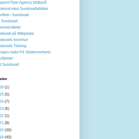
quent Flyer Agency bildbyrå
okonst med Sundsvallsbilder
rtfoto i Sundsvall
 Sundsvall
tuniversitetet
dsvall på Wikipedia
ndsvalls kommun
dsvalls Tidning
riges radio P4 Västernorrland
råbilder
it Sundsvall
arkiv
26
(1)
25
(5)
24
(7)
23
(6)
22
(1)
21
(8)
20
(30)
19
(45)