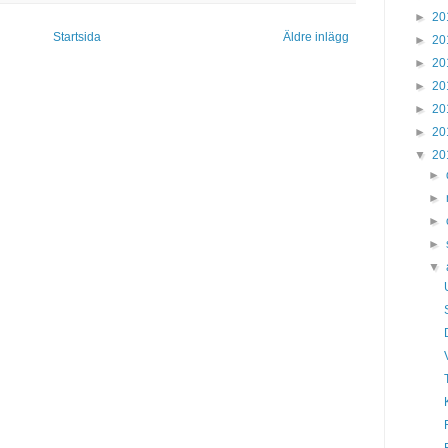
►
20
Startsida
Äldre inlägg
►
20
►
20
►
20
►
20
►
20
▼
20
►
►
►
►
▼