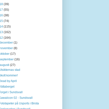
18
(39)
17
(55)
16
(38)
15
(74)
14
(115)
13
(162)
12
(164)
december
(1)
november
(8)
oktober
(17)
september
(16)
augusti
(27)
Utsikternas stad
Skott kommer!
Dead by April
Vättaberget
Torget i Sundsvall
Kawaiicon 02 - Sundsvall
Fototapeter på Usports i Birsta