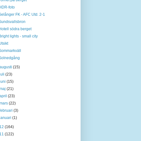
Tornet på berget
HDR-foto
Selånger FK - AFC Utd. 2-1
Sundsvallsbron
Hotell södra berget
Bright lights - small city
Utsikt
Sommarkväll
Solnedgång
augusti
(15)
juli
(23)
juni
(15)
maj
(21)
april
(23)
mars
(22)
februari
(3)
januari
(1)
12
(164)
11
(122)