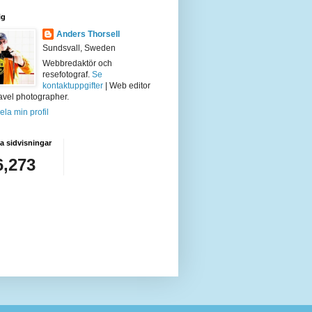
ig
Anders Thorsell
Sundsvall, Sweden
Webbredaktör och
resefotograf.
Se
kontaktuppgifter
| Web editor
avel photographer.
ela min profil
 sidvisningar
6,273