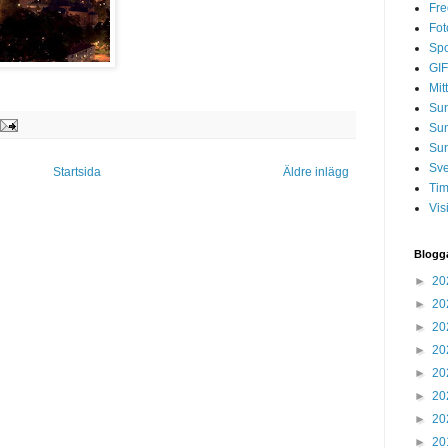
Fre
Fot
Spo
GIF
Mit
Sun
Su
Sun
Sve
Startsida
Äldre inlägg
Tim
Vis
Blogg
►
20
►
20
►
20
►
20
►
20
►
20
►
20
►
20