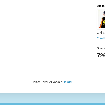
Om m
and tr
Visa h
Summa
72
Temat Enkel. Använder
Blogger
.