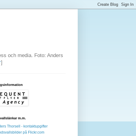
press och media. Foto: Anders
r
]
agsinformation
allslänkar m.m.
ers Thorsell - kontaktupgifter
dsvallsbilder på Flickr.com