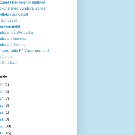
quent Flyer Agency bildbyrå
okonst med Sundsvallsbilder
rtfoto i Sundsvall
 Sundsvall
tuniversitetet
dsvall på Wikipedia
ndsvalls kommun
dsvalls Tidning
riges radio P4 Västernorrland
råbilder
it Sundsvall
arkiv
26
(1)
25
(5)
24
(7)
23
(6)
22
(1)
21
(8)
20
(30)
19
(45)