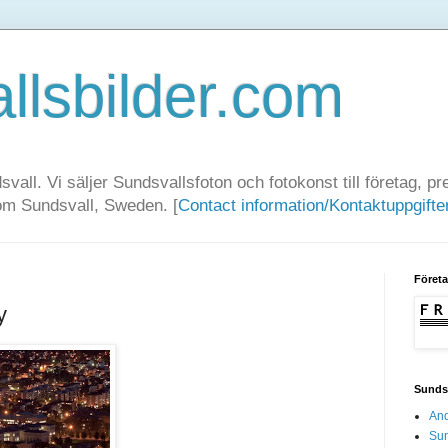
llsbilder.com
dsvall. Vi säljer Sundsvallsfoton och fotokonst till företag, 
rom Sundsvall, Sweden. [
Contact information/Kontaktuppgifte
Föret
y
Sundsv
And
Sun