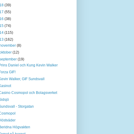
18
(39)
17
(55)
16
(38)
15
(74)
14
(115)
13
(162)
november
(8)
oktober
(12)
september
(19)
Prins Daniel och Kung Kevin Walker
Forza GIF!
Kevin Walker, GIF Sundsvall
Kasinot
Casino Cosmopol och Bolagsverket
Sidsjö
Sundsvall - Storgatan
Cosmopol
Höstväder
Beridna Högvakten