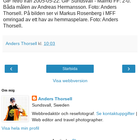
GIF retro från 2005-05-22: GIF Sundsvall - Malmö FF: 2-0.
Båda målen av Andreas Hermansson. Foto: Anders
Thorsell. På bilden ser vi Markus Rosenberg i MFF
omringad av ett hav av hemmaspelare. Foto: Anders
Thorsell.
Anders Thorsell
kl.
10:03
‹
›
Startsida
Visa webbversion
Om mig
Anders Thorsell
Sundsvall, Sweden
Webbredaktör och resefotograf.
Se kontaktuppgifter
|
Web editor and travel photographer.
Visa hela min profil