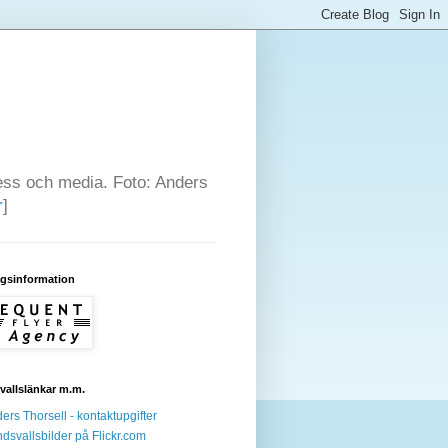
press och media. Foto: Anders
r
]
agsinformation
allslänkar m.m.
ers Thorsell - kontaktupgifter
dsvallsbilder på Flickr.com