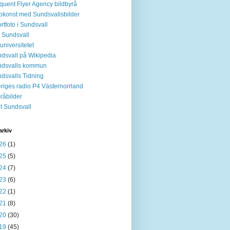
quent Flyer Agency bildbyrå
okonst med Sundsvallsbilder
rtfoto i Sundsvall
 Sundsvall
tuniversitetet
dsvall på Wikipedia
ndsvalls kommun
dsvalls Tidning
riges radio P4 Västernorrland
råbilder
it Sundsvall
arkiv
26
(1)
25
(5)
24
(7)
23
(6)
22
(1)
21
(8)
20
(30)
19
(45)