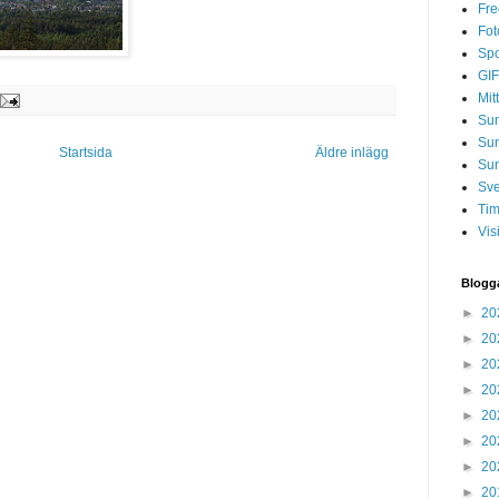
Fre
Fot
Spo
GIF
Mit
Sun
Su
Startsida
Äldre inlägg
Sun
Sve
Tim
Vis
Blogg
►
20
►
20
►
20
►
20
►
20
►
20
►
20
►
20