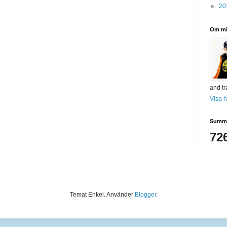
►
20
Om m
and tr
Visa h
Summa
72
Temat Enkel. Använder
Blogger
.