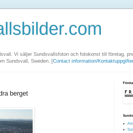
llsbilder.com
dsvall. Vi säljer Sundsvallsfoton och fotokonst till företag, 
rom Sundsvall, Sweden. [
Contact information/Kontaktuppgifte
Föret
dra berget
Sundsv
And
Sun