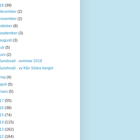
18
(39)
december
(2)
november
(2)
oktober
(8)
september
(3)
augusti
(3)
juli
(5)
juni
(2)
Sundsvall - sommar 2018
Sundsvall - vy från Södra berget
maj
(4)
april
(5)
mars
(5)
17
(55)
16
(38)
15
(74)
14
(115)
13
(162)
12
(164)