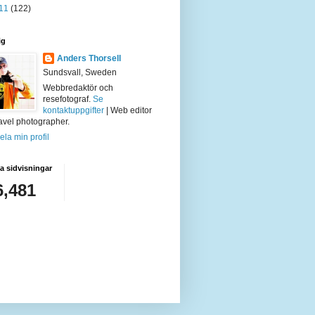
11
(122)
ig
Anders Thorsell
Sundsvall, Sweden
Webbredaktör och
resefotograf.
Se
kontaktuppgifter
| Web editor
avel photographer.
ela min profil
 sidvisningar
6,481