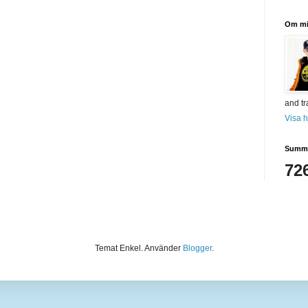
Om m
and tr
Visa h
Summa
72
Temat Enkel. Använder
Blogger
.