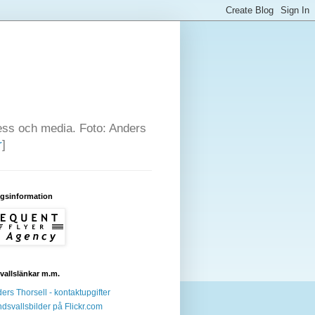
press och media. Foto: Anders
r
]
agsinformation
allslänkar m.m.
ers Thorsell - kontaktupgifter
dsvallsbilder på Flickr.com