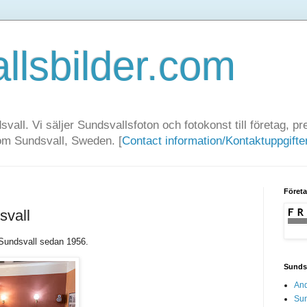
llsbilder.com
dsvall. Vi säljer Sundsvallsfoton och fotokonst till företag, 
rom Sundsvall, Sweden. [
Contact information/Kontaktuppgifte
Föret
svall
i Sundsvall sedan 1956.
Sundsv
And
Sun