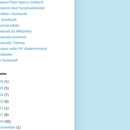
quent Flyer Agency bildbyrå
okonst med Sundsvallsbilder
rtfoto i Sundsvall
 Sundsvall
tuniversitetet
dsvall på Wikipedia
ndsvalls kommun
dsvalls Tidning
riges radio P4 Västernorrland
råbilder
it Sundsvall
arkiv
26
(1)
25
(5)
24
(7)
23
(6)
22
(1)
21
(8)
20
(30)
november
(1)