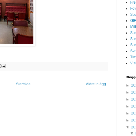
Fre
Fot
Spo
GIF
Mit
Sun
Su
Sun
Sve
Tim
Vis
Blogg
Startsida
Äldre inlägg
►
20
►
20
►
20
►
20
►
20
►
20
▼
20
▼