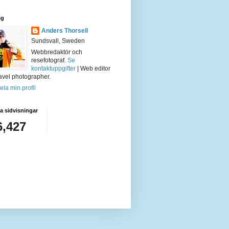
ig
Anders Thorsell
Sundsvall, Sweden
Webbredaktör och
resefotograf.
Se
kontaktuppgifter
| Web editor
avel photographer.
ela min profil
 sidvisningar
6,427