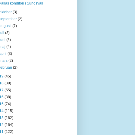
Pallas konditori i Sundsvall
oktober
(3)
september
(2)
augusti
(7)
juli
(3)
juni
(3)
maj
(4)
april
(3)
mars
(2)
februari
(2)
19
(45)
18
(39)
17
(55)
16
(38)
15
(74)
14
(115)
13
(162)
12
(164)
11
(122)