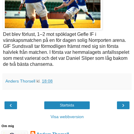
Det blev förlust, 1–2 mot spöklaget Gefle IF i
vänskapsmatchen på en för dagen solig Norrporten arena.
GIF Sundsvall tar förmodligen främst med sig sin första
halvlek från matchen. I första var hemmalagets anfallsspelet
som mest varierat och det var Daniel Sliper som låg bakom
de två bästa chanserna.
Anders Thorsell
kl.
18:08
‹
›
Startsida
Visa webbversion
Om mig
Anders Thorsell