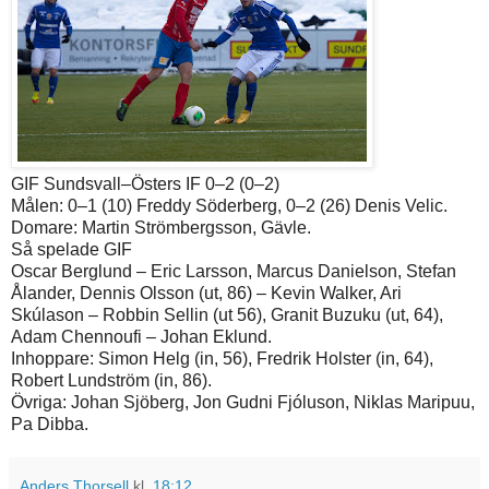
GIF Sundsvall–Östers IF 0–2 (0–2)
Målen: 0–1 (10) Freddy Söderberg, 0–2 (26) Denis Velic.
Domare: Martin Strömbergsson, Gävle.
Så spelade GIF
Oscar Berglund – Eric Larsson, Marcus Danielson, Stefan
Ålander, Dennis Olsson (ut, 86) – Kevin Walker, Ari
Skúlason – Robbin Sellin (ut 56), Granit Buzuku (ut, 64),
Adam Chennoufi – Johan Eklund.
Inhoppare: Simon Helg (in, 56), Fredrik Holster (in, 64),
Robert Lundström (in, 86).
Övriga: Johan Sjöberg, Jon Gudni Fjóluson, Niklas Maripuu,
Pa Dibba.
Anders Thorsell
kl.
18:12